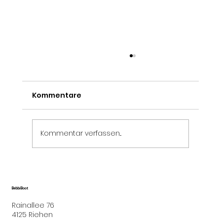
Kommentare
Jahresrückblick 2025
Kommentar verfassen...
Bebbi Boot
Rainallee 76
4125 Riehen